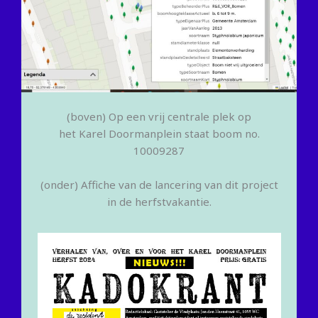
(boven) Op een vrij centrale plek op
het Karel Doormanplein staat boom no.
10009287
(onder) Affiche van de lancering van dit project
in de herfstvakantie.