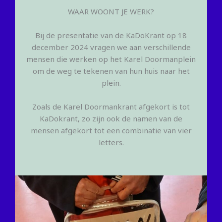
WAAR WOONT JE WERK?
Bij de presentatie van de KaDoKrant op 18
december 2024 vragen we aan verschillende
mensen die werken op het Karel Doormanplein
om de weg te tekenen van hun huis naar het
plein.
Zoals de Karel Doormankrant afgekort is tot
KaDokrant, zo zijn ook de namen van de
mensen afgekort tot een combinatie van vier
letters.