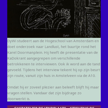
DyWi studeert aan de Hogeschool van Amsterdam en
doet onderzoek naar Landlust, het buurtje rond het
Karel Doormanplein. Hij heeft de presentatie van de
KaDokrant aangegrepen om verschillende
betrokkenen te interviewen. Ook ik word aan de tand
gevoeld. Tijdens het interview tekent hij op zijn beurt
zijn route, vanuit zijn huis in Amstelveen via de A10.
Omdat hij er zoveel plezier aan beleeft blijft hij maar
vragen stellen. Vandaar dat zijn bijdrage zo
doorwerkt is.