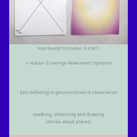
Voorbeeld formulier N.E.W.S.
= Natuur Ervarings Waarneem Systeem
Een oefening in geconcentreerd observeren
(walking, observing and drawing
stories about places)