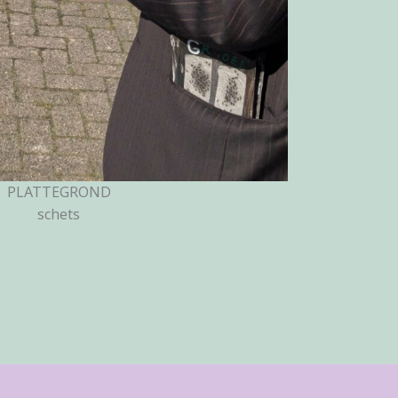
PLATTEGROND
schets