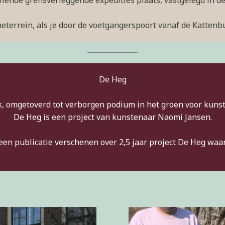
illende grensverleggende expedities plaats, vastgelegd in d
neterrein, als je door de voetgangerspoort vanaf de Kattenbu
De Heg
, omgetoverd tot verborgen podium in het groen voor kunst
De Heg is een project van kunstenaar Naomi Jansen.
een publicatie verschenen over 2,5 jaar project De Heg wa