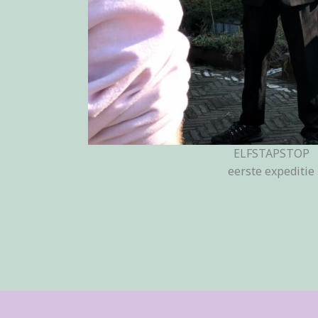
ELFSTAPSTOP
eerste expeditie