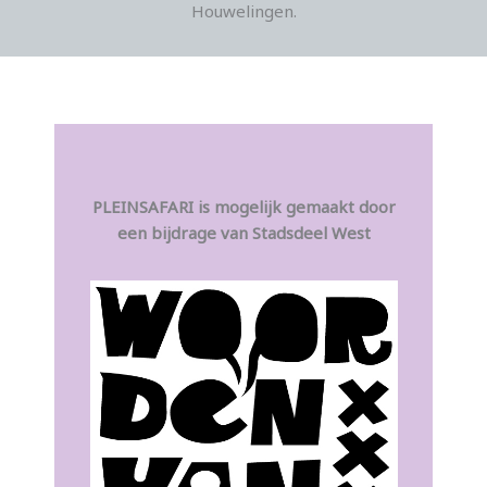
Houwelingen.
PLEINSAFARI is mogelijk gemaakt door
een bijdrage van Stadsdeel West